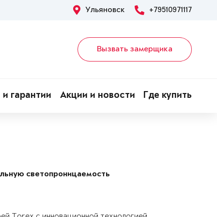
Ульяновск
+79510971117
Вызвать замерщика
 и гарантии
Акции и новости
Где купить
альную светопроницаемость
рей Torex с инновационной технологией