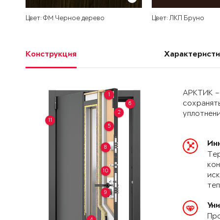
Цвет: ФМ Черное дерево
Цвет: ЛКП Бруно
Конструкция
Характеристи
АРКТИК –
1
сохранять
6
2
уплотнени
11
5
Ин
8
Тер
кон
10
иск
теп
9
Ун
Про
4