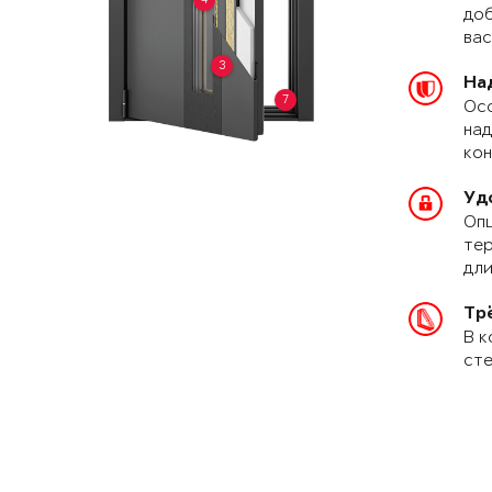
доб
вас
3
На
7
Осо
над
кон
Уд
Опц
тер
дли
Тр
В к
сте