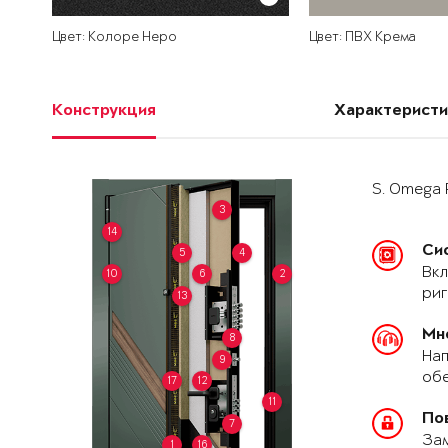
Цвет: Колоре Неро
Цвет: ПВХ Крема
Конструкция
Характеристи
S. Omega 
3
14
Си
5
4
Вкл
10
6
2
риг
13
Мн
8
Нап
9
обе
17
12
11
По
7
За
1
16