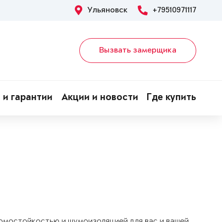
Ульяновск
+79510971117
Вызвать замерщика
 и гарантии
Акции и новости
Где купить
ломостойкостью и шумоизоляцией для вас и вашей