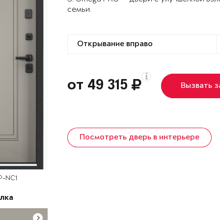
семьи.
от 49 315
Вызвать 
Посмотреть дверь в интерьере
P-NC1
лка