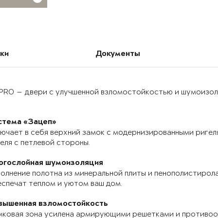
ки
Документы
PRO — двери с улучшенной взломостойкостью и шумоизоля
стема «Зацеп»
ючает в себя верхний замок с модернизированными ригел
еля с петлевой стороны.
огослойная шумоизоляция
олнение полотна из минеральной плиты и пенополистирола
спечат теплом и уютом ваш дом.
вышенная взломостойкость
мковая зона усилена армирующими решетками и противоо