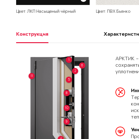
Цвет: ЛКП Насыщеный чёрный
Цвет: ПВХ Бьянко
Конструкция
Характеристи
АРКТИК –
1
сохранять
6
2
уплотнени
11
5
Ин
8
Тер
кон
10
иск
теп
9
Ун
Про
4