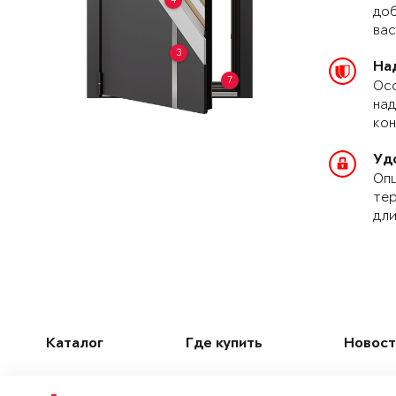
доб
вас
3
На
7
Осо
над
кон
Уд
Опц
тер
дли
Каталог
Где купить
Новост