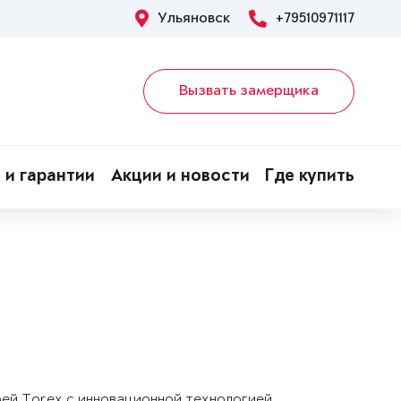
Ульяновск
+79510971117
Вызвать замерщика
 и гарантии
Акции и новости
Где купить
рей Torex с инновационной технологией