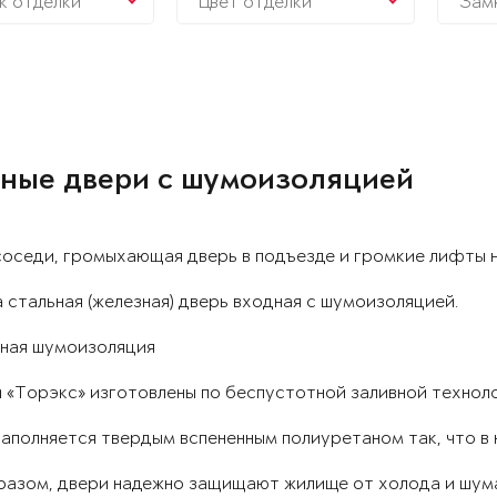
к отделки
Цвет отделки
Зам
ные двери с шумоизоляцией
соседи, громыхающая дверь в подъезде и громкие лифты 
 стальная (железная) дверь входная с шумоизоляцией.
ная шумоизоляция
 «Торэкс» изготовлены по беспустотной заливной техноло
аполняется твердым вспененным полиуретаном так, что в 
разом, двери надежно защищают жилище от холода и шум