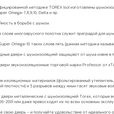
ицированной методике TOREX Isol изготовлены шумоизоля
er Omega-7,8,9,10, Delta и пр.
йность в борьбе с шумом
 слоев многоярусного полотна служит преградой для шумо
Super Omega-10 таких слоев пять (данная методика назыв
дные двери с шумоизоляцией защищают от шума извне в п
вери звукоизоляционные торговой марки Professor от «Т
я изоляционных материалов (фольгированный утеплитель,
й плотности) и 5 разрывов между ними гасят звуковые в
 двери металлические с шумоизоляцией Torex, которые в
6-2001 или даже превосходят их по всем основным экспл
 свою дверь – и получайте удовольствие от идеального о