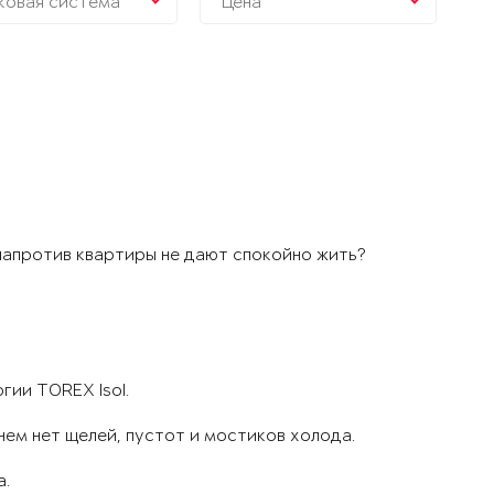
ковая система
Цена
напротив квартиры не дают спокойно жить?
гии TOREX Isol.
нем нет щелей, пустот и мостиков холода.
а.