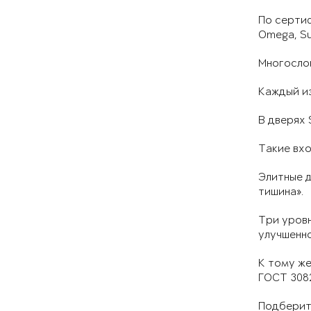
По сертиф
Omega, Sup
Многосло
Каждый из
В дверях 
Такие вхо
Элитные д
тишина».
Три уровн
улучшенно
К тому же
ГОСТ 3082
Подберите