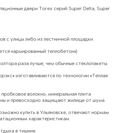
ционные двери Torex серий Super Delta, Super
в с улицы либо из лестничной площадки.
ается «армированный теплобетон»).
олтора раза лучше, чем обычные стеклопакеты.
орэкс» изготавливаются по технологии «Теплая
 пробковое волокно, минеральная плита
олны и превосходно защищают жилище от шума.
озможно купить в Ульяновске, отвечают нормам
уатационным характеристикам.
тдыха в тишине.